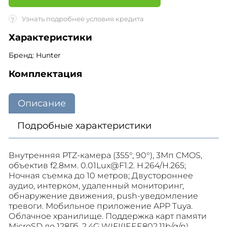
Узнать подробнее условия кредита
?
Характеристики
Бренд: Hunter
Комплектация
Описание
Подробные характеристики
Внутренняя PTZ-камера (355°, 90°), 3Мп CMOS,
объектив f2.8мм. 0.01Lux@F1.2. H.264/H.265;
Ночная съемка до 10 метров; Двустороннее
аудио, интерком, удаленный мониторинг,
обнаружение движения, push-уведомление
тревоги. Мобильное приложение APP Tuya.
Облачное хранилище. Поддержка карт памяти
MicroSD до 128Гб. 2.4G WIFI(IEEE802.11b/g/n).