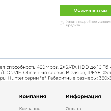
Оформить заказ
Узнать подробнее услови
?
кредита
скная способность 480Mbps. 2XSATA HDD до 10 Тб
1. ONVIF. Облачный сервис Bitvision, IPEYE. Фо
ы Hunter серии "e". Габаритные размеры: 380х3
Компания
Информация
Компания
Оплата