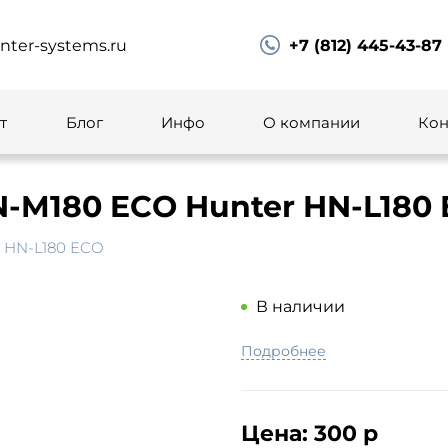
ter-systems.ru
+7 (812) 445-43-87
т
Блог
Инфо
О компании
Кон
-M180 ECO Hunter HN-L180
 HN-L180 ECO
В наличии
Подробнее
Цена:
300 р