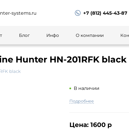
ter-systems.ru
+7 (812) 445-43-87
т
Блог
Инфо
О компании
Кон
ne Hunter HN-201RFK black
RFK black
В наличии
Подробнее
Цена:
1600 р