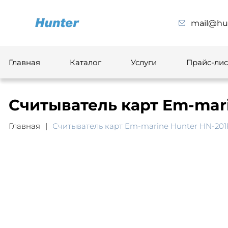
mail@hun
Главная
Каталог
Услуги
Прайс-лис
Считыватель карт Em-mari
Главная
Считыватель карт Em-marine Hunter HN-201