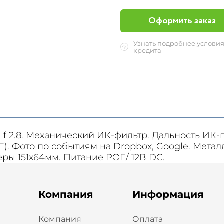
Оформить заказ
Узнать подробнее услови
?
кредита
f 2.8. Механический ИК-фильтр. Дальность ИК-по
YE). Фото по событиям на Dropbox, Google. Мета
еры 151x64мм. Питание POE/ 12В DC.
Компания
Информация
Компания
Оплата