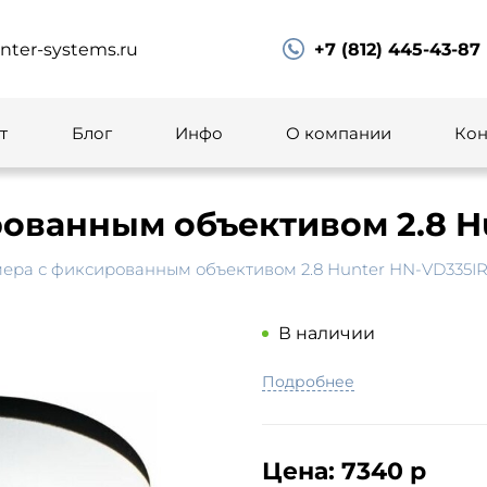
ter-systems.ru
+7 (812) 445-43-87
т
Блог
Инфо
О компании
Кон
ованным объективом 2.8 H
ера с фиксированным объективом 2.8 Hunter HN-VD335I
В наличии
Подробнее
Цена:
7340 р