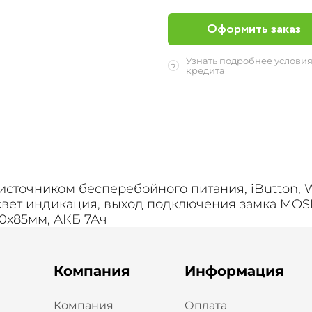
Оформить заказ
Узнать подробнее услови
?
кредита
точником бесперебойного питания, iButton, W
 свет индикация, выход подключения замка MOSFE
170x85мм, АКБ 7Ач
Компания
Информация
Компания
Оплата